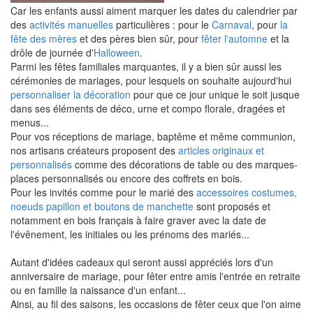
Car les enfants aussi aiment marquer les dates du calendrier par
des
activités manuelles
particulières : pour le
Carnaval
, pour
la
fête des mères
et des pères bien sûr, pour
fêter l'automne
et la
drôle de journée d'
Halloween
.
Parmi les fêtes familiales marquantes, il y a bien sûr aussi les
cérémonies de mariages, pour lesquels on souhaite aujourd'hui
personnaliser la décoration
pour que ce jour unique le soit jusque
dans ses éléments de déco, urne et compo florale, dragées et
menus...
Pour vos réceptions de mariage, baptême et même communion,
nos artisans créateurs proposent des
articles originaux et
personnalisés
comme des décorations de table ou des marques-
places personnalisés ou encore des coffrets en bois.
Pour les invités comme pour le marié des
accessoires costumes,
noeuds papillon et boutons de manchette
sont proposés et
notamment en bois français à faire graver avec la date de
l'évênement, les initiales ou les prénoms des mariés...
Autant d'idées cadeaux qui seront aussi appréciés lors d'un
anniversaire de mariage, pour fêter entre amis l'entrée en retraite
ou en famille la naissance d'un enfant...
Ainsi, au fil des saisons, les occasions de fêter ceux que l'on aime