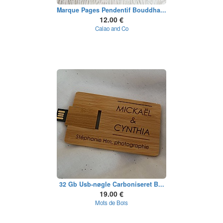
Marque Pages Pendentif Bouddha...
12.00 €
Calao and Co
32 Gb Usb-nøgle Carboniseret B...
19.00 €
Mots de Bois