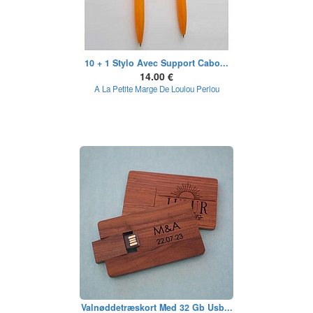
10 + 1 Stylo Avec Support Cabo...
14.00 €
A La Petite Marge De Loulou Perlou
Valnøddetræskort Med 32 Gb Usb...