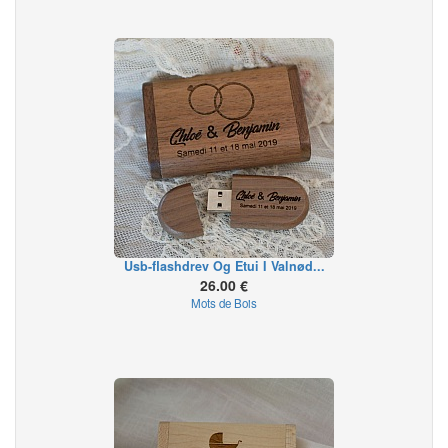
Usb-flashdrev Og Etui I Valnød...
26.00 €
Mots de Bois