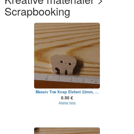
Scrapbooking
Massiv Træ Knap Elefant 22mm, ...
0.50 €
Atelier bois