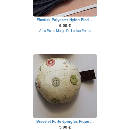
Elastisk Polyester Nylon Flad ...
6.00 €
A La Petite Marge De Loulou Perlou
Bracelet Porte épingles Pique ...
5.00 €