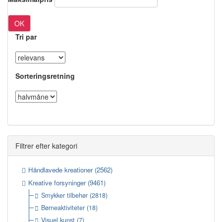
OK
Tri par
Sorteringsretning
Filtrer efter kategori
Håndlavede kreationer
(2562)
Kreative forsyninger
(9461)
Smykker tilbehør
(2818)
Børneaktiviteter
(18)
Visuel kunst
(7)