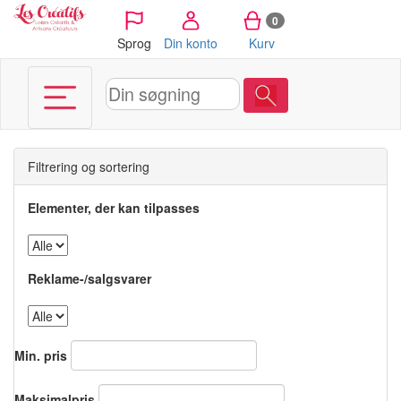
CCookie-styringspanel
0
Sprog
Din konto
Kurv
Filtrering og sortering
Elementer, der kan tilpasses
Reklame-/salgsvarer
Min. pris
Maksimalpris