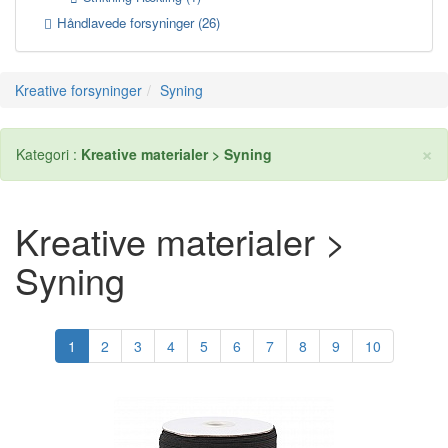
Håndlavede forsyninger
(26)
Kreative forsyninger
Syning
×
Kategori :
Kreative materialer > Syning
Kreative materialer >
Syning
1
2
3
4
5
6
7
8
9
10