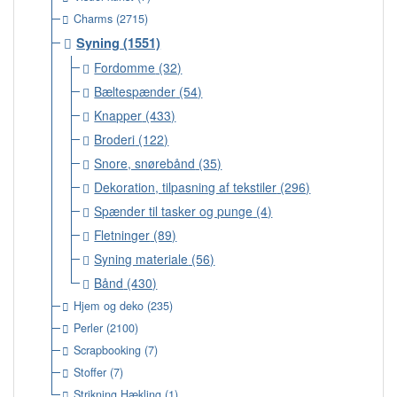
Charms
(2715)
Syning
(1551)
Fordomme
(32)
Bæltespænder
(54)
Knapper
(433)
Broderi
(122)
Snore, snørebånd
(35)
Dekoration, tilpasning af tekstiler
(296)
Spænder til tasker og punge
(4)
Fletninger
(89)
Syning materiale
(56)
Bånd
(430)
Hjem og deko
(235)
Perler
(2100)
Scrapbooking
(7)
Stoffer
(7)
Strikning Hækling
(1)