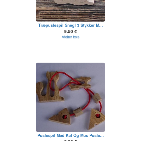
Træpuslespil Snegl 3 Stykker M...
9.50 €
Atelier bois
Puslespil Med Kat Og Mus Pusle...