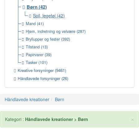
Børn
(42)
Spil, legetøj
(42)
Mand
(41)
Hjem, indretning og velvære
(287)
Bryllupper og fester
(392)
Tilstand
(13)
Papirvarer
(39)
Tasker
(101)
Kreative forsyninger
(9461)
Håndlavede forsyninger
(26)
Håndlavede kreationer
Børn
×
Kategori :
Håndlavede kreationer > Børn