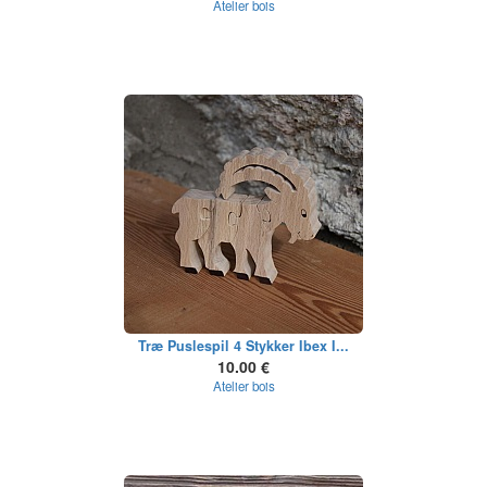
Atelier bois
Træ Puslespil 4 Stykker Ibex I...
10.00 €
Atelier bois