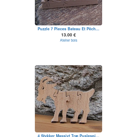
Puzzle 7 Pieces Bateau Et Pêch...
13.00 €
Atelier bois
4 Stykker Massivt Træ Puslespi...